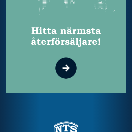
Hitta närmsta
återförsäljare!