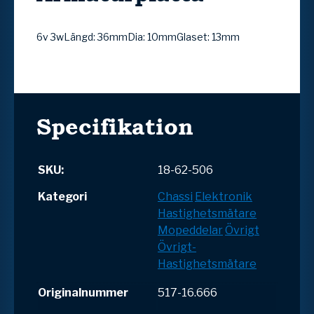
6v 3wLängd: 36mmDia: 10mmGlaset: 13mm
Specifikation
SKU:
18-62-506
Kategori
Chassi
Elektronik
Hastighetsmätare
Mopeddelar
Övrigt
Övrigt-
Hastighetsmätare
Originalnummer
517-16.666