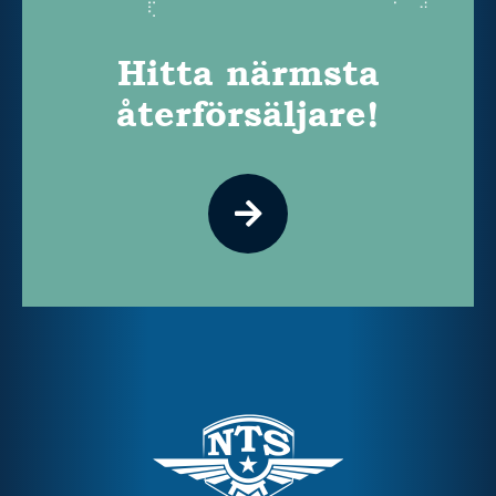
Hitta närmsta
återförsäljare!