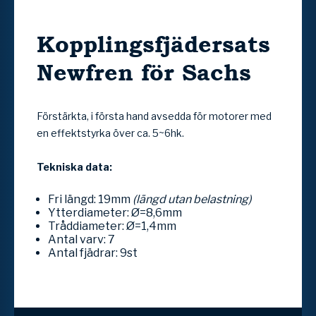
Kopplingsfjädersats
Newfren för Sachs
Förstärkta, i första hand avsedda för motorer med
en effektstyrka över ca. 5~6hk.
Tekniska data:
Fri längd: 19mm
(längd utan belastning)
Ytterdiameter: Ø=8,6mm
Tråddiameter: Ø=1,4mm
Antal varv: 7
Antal fjädrar: 9st