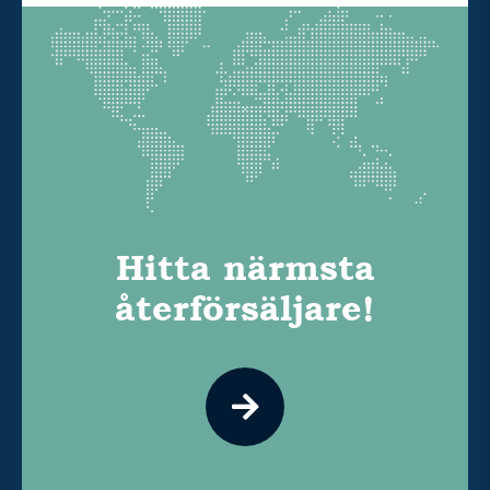
Hitta närmsta
återförsäljare!