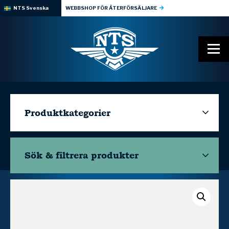
NTS Svenska
WEBBSHOP FÖR ÅTERFÖRSÄLJARE
Produktkategorier
Sök & filtrera
produkter