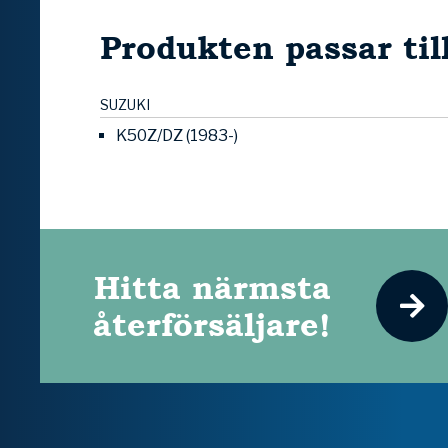
Produkten passar til
SUZUKI
K50Z/DZ (1983-)
Hitta närmsta
återförsäljare!