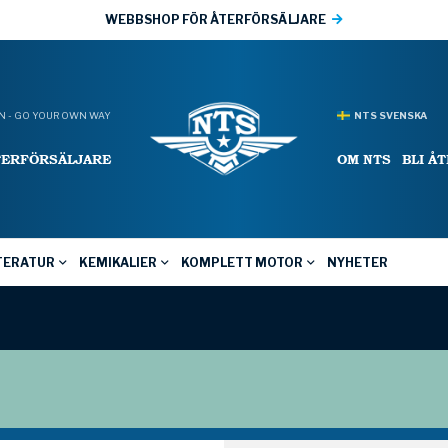
WEBBSHOP FÖR ÅTERFÖRSÄLJARE
 - GO YOUR OWN WAY
NTS SVENSKA
TERFÖRSÄLJARE
OM NTS
BLI Å
TERATUR
KEMIKALIER
KOMPLETT MOTOR
NYHETER