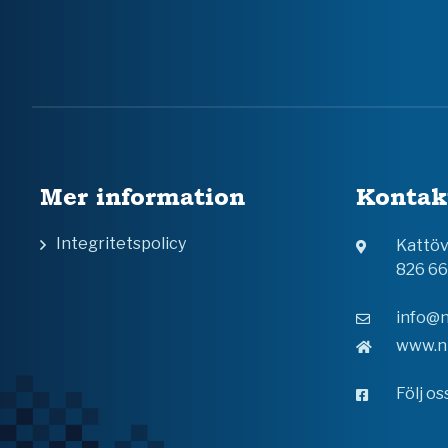
Mer information
Kontak
Integritetspolicy
Kattö
826 6
info@n
www.n
Följ o