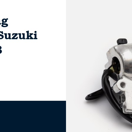
ag
Suzuki
3