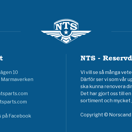
t
NTS - Reservd
vägen 10
Vi vill se så många ve
6 Marmaverken
Därför ser vi som vår u
ska kunna renovera din
tsparts.com
Det har gjort oss till 
sortiment och mycket g
tsparts.com
Copyright © Norscand A
ss på Facebook