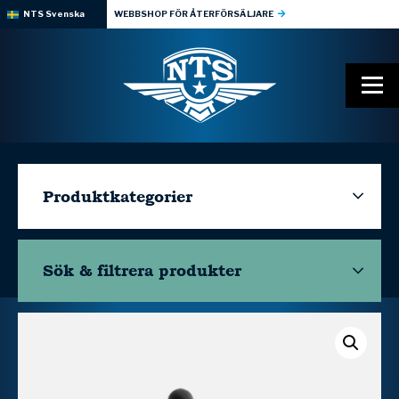
NTS Svenska
WEBBSHOP FÖR ÅTERFÖRSÄLJARE
Produktkategorier
Sök & filtrera
produkter