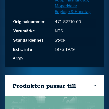
Kopplingshandtag
Mopeddelar
Reglage & Handtag
Originalnummer
471-82710-00
Varumärke
NTS
Standardenhet
Styck
Extra info
1976-1979
Array
Produkten passar till