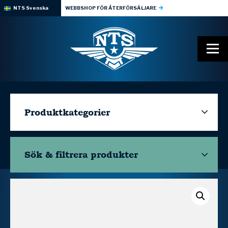
NTS Svenska
WEBBSHOP FÖR ÅTERFÖRSÄLJARE
Produktkategorier
Sök & filtrera
produkter