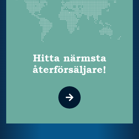
Hitta närmsta
återförsäljare!