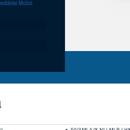
eddelar
Motor
l
s)
50/3 MLA (X, NL), MLB, LHX