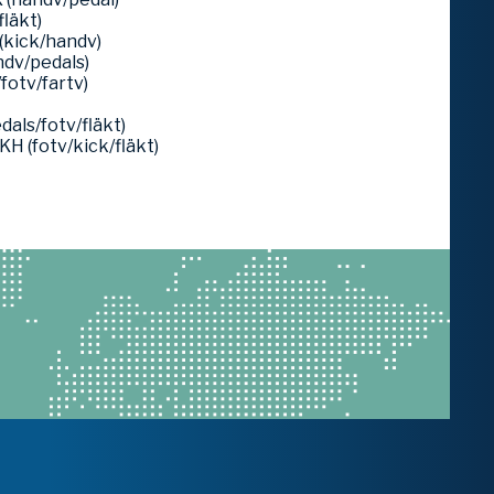
fläkt)
(kick/handv)
andv/pedals)
/fotv/fartv)
dals/fotv/fläkt)
H (fotv/kick/fläkt)