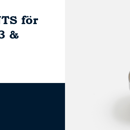
NTS för
3 &