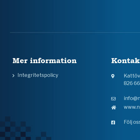
Mer information
Kontak
Integritetspolicy
Kattö
826 6
info@n
www.n
Följ o