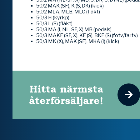
50/2 MAK (SF), K (S, DK) (kick)
50/2 MLA, MLB, MLC (fläkt)
50/3 H (kyrkp)
50/3 L (S) (fläkt)
50/3 MA (I, NL, SF, X) MB (pedals)
50/3 MAKF (SF, X), KF (S), BKF (S) (fotv/fartv)
50/3 MK (X), MAK (SF), MKA (I) (kick)
Hitta närmsta
återförsäljare!