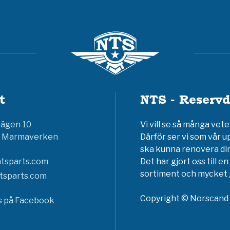
t
NTS - Reservd
vägen 10
Vi vill se så många ve
6 Marmaverken
Därför ser vi som vår u
ska kunna renovera din
tsparts.com
Det har gjort oss till 
sortiment och mycket g
tsparts.com
Copyright © Norscand A
ss på Facebook