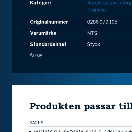
Kategori
Koppling
Lager
Mop
Trumma
Originalnummer
0286 079 105
Varumärke
NTS
Standardenhet
Styck
Array
Produkten passar til
SACHS
50/2 MA (NL/SF/X) MB, S, DK, C, D (NL) (pedal