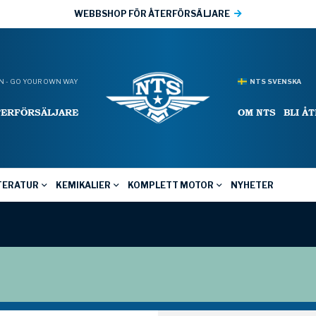
WEBBSHOP FÖR ÅTERFÖRSÄLJARE
 - GO YOUR OWN WAY
NTS SVENSKA
TERFÖRSÄLJARE
OM NTS
BLI Å
TERATUR
KEMIKALIER
KOMPLETT MOTOR
NYHETER