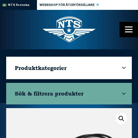
NTS Svenska
WEBBSHOP FÖR ÅTERFÖRSÄLJARE
Produktkategorier
Sök & filtrera
produkter