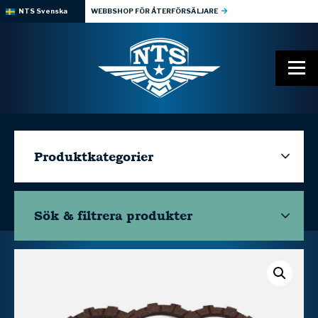
NTS Svenska
WEBBSHOP FÖR ÅTERFÖRSÄLJARE
Produktkategorier
Sök & filtrera
produkter