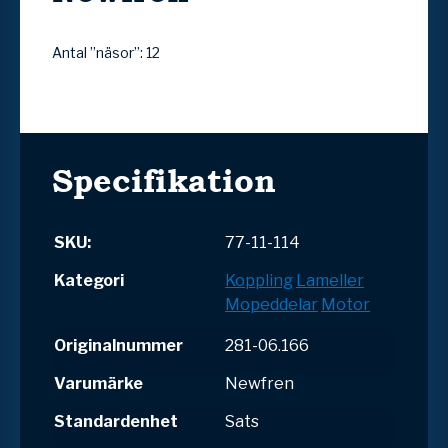
Antal ”näsor”: 12
Specifikation
SKU:
77-11-114
Kategori
Koppling
Lameller
Mopeddelar
Motor
Originalnummer
281-06.166
Varumärke
Newfren
Standardenhet
Sats