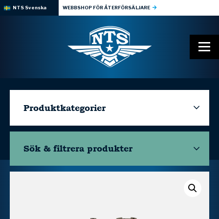
NTS Svenska
WEBBSHOP FÖR ÅTERFÖRSÄLJARE
Produktkategorier
Sök & filtrera
produkter