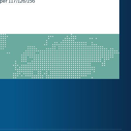
uper 117/126/156