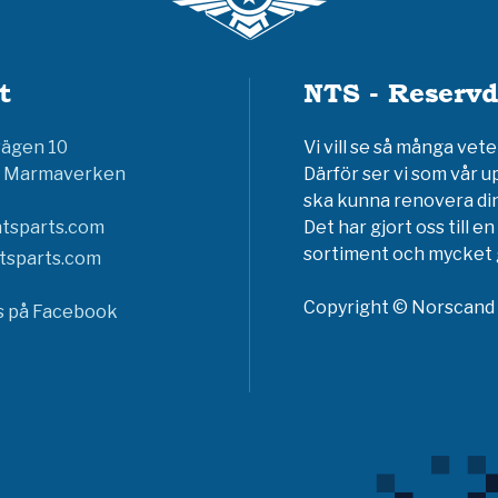
t
NTS - Reservd
vägen 10
Vi vill se så många ve
6 Marmaverken
Därför ser vi som vår u
ska kunna renovera din
tsparts.com
Det har gjort oss till 
sortiment och mycket g
tsparts.com
Copyright © Norscand A
ss på Facebook