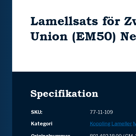
Lamellsats för Z
Union (EM50) Ne
Specifikation
SKU:
77-11-109
Kategori
Koppling
Lameller
M