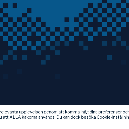
t relevanta upplevelsen genom att komma ihåg dina preferenser oc
u att ALLA kakorna används. Du kan dock besöka Cookie-inställni