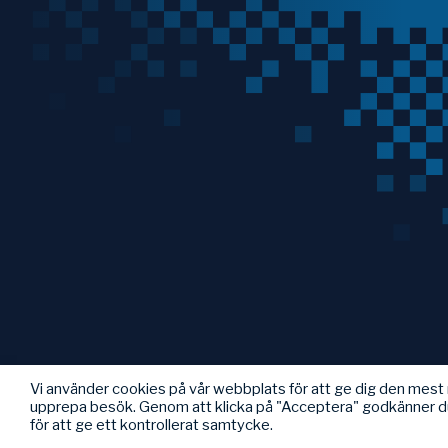
Vi använder cookies på vår webbplats för att ge dig den mes
upprepa besök. Genom att klicka på "Acceptera" godkänner d
för att ge ett kontrollerat samtycke.