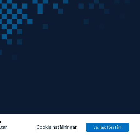
h
Cookieinställningar
ngar
Ja, jag förstår!