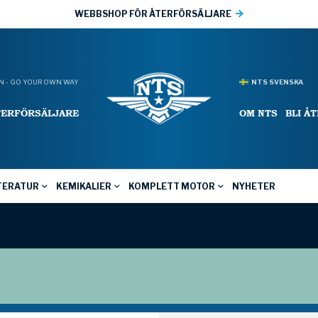
WEBBSHOP FÖR ÅTERFÖRSÄLJARE
 - GO YOUR OWN WAY
NTS SVENSKA
TERFÖRSÄLJARE
OM NTS
BLI Å
TERATUR
KEMIKALIER
KOMPLETT MOTOR
NYHETER