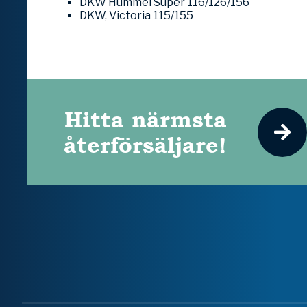
DKW Hummel Super 116/126/156
DKW, Victoria 115/155
Hitta närmsta
återförsäljare!