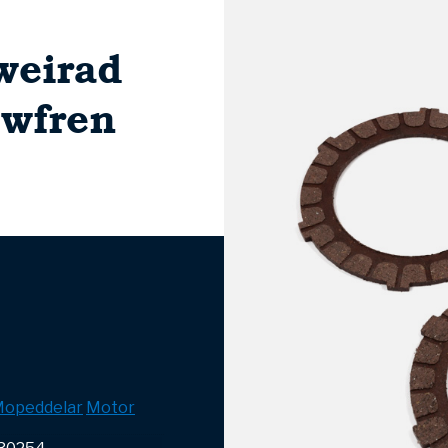
weirad
wfren
opeddelar
Motor