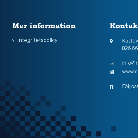
Mer information
Kontak
Integritetspolicy
Kattö
826 6
info@n
www.n
Följ o