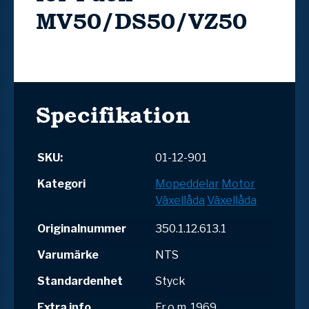
MV50/DS50/VZ50
Specifikation
SKU:
01-12-901
Kategori
Mopeddelar
Motor
Växellåda
Växellåda
Originalnummer
350.1.12.613.1
Varumärke
NTS
Standardenhet
Styck
Extra info
Fr.o.m. 1969