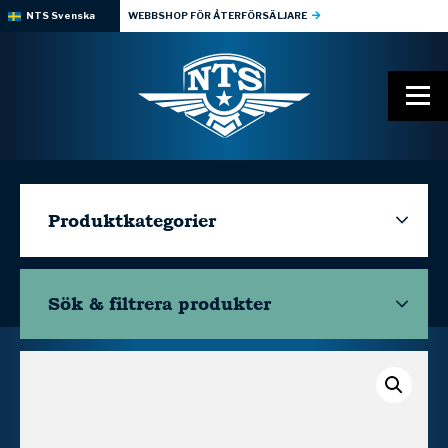
NTS Svenska
WEBBSHOP FÖR ÅTERFÖRSÄLJARE
Produktkategorier
Sök & filtrera
produkter