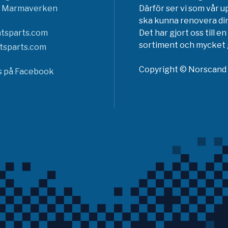
6 Marmaverken
Därför ser vi som vår u
ska kunna renovera din
tsparts.com
Det har gjort oss till 
sortiment och mycket g
tsparts.com
Copyright © Norscand A
ss på Facebook