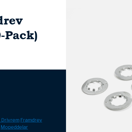
drev
-Pack)
& Drivrem
Framdrev
Mopeddelar