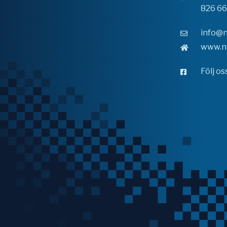
826 6
info@n
www.n
Följ o