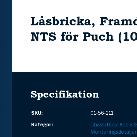
Låsbricka, Fram
NTS för Puch (10
Specifikation
SKU:
01-56-211
Kategori
Chassi
Drev, Kedja 
Monteringsdetaljer