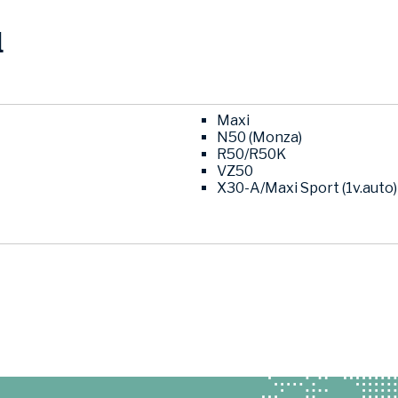
l
Maxi
N50 (Monza)
R50/R50K
VZ50
X30-A/Maxi Sport (1v.auto)