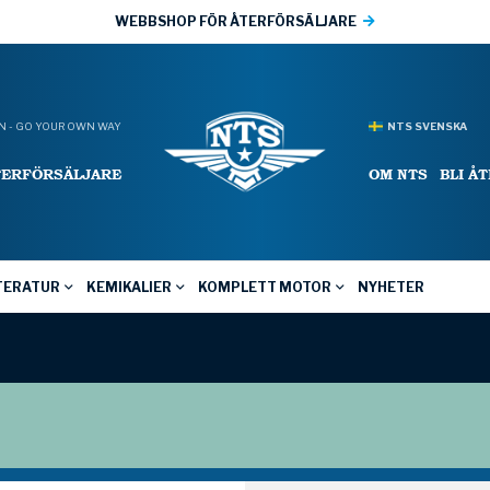
WEBBSHOP FÖR ÅTERFÖRSÄLJARE
 - GO YOUR OWN WAY
NTS SVENSKA
TERFÖRSÄLJARE
OM NTS
BLI Å
TERATUR
KEMIKALIER
KOMPLETT MOTOR
NYHETER