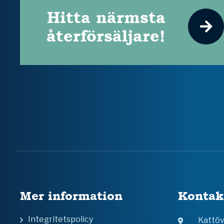
Hitta närmsta
återförsäljare!
Mer information
Kontak
Integritetspolicy
Kattö