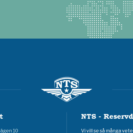
t
NTS - Reservd
vägen 10
Vi vill se så många ve