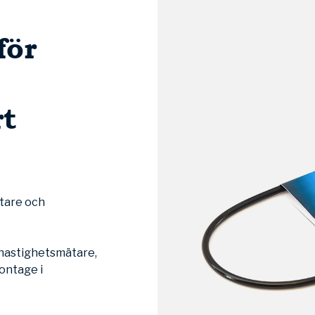
för
t
tare och
t hastighetsmätare,
ontage i