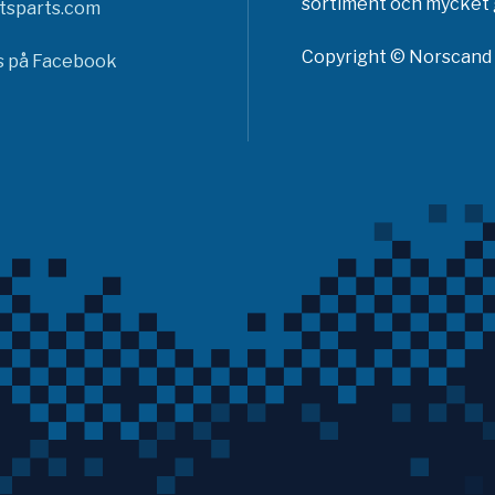
sortiment och mycket g
tsparts.com
Copyright © Norscand A
ss på Facebook