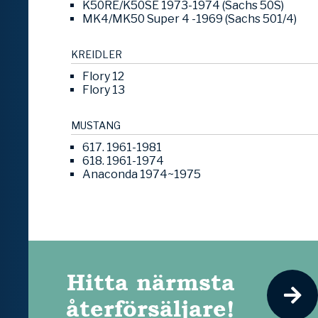
K50RE/K50SE 1973-1974 (Sachs 50S)
MK4/MK50 Super 4 -1969 (Sachs 501/4)
KREIDLER
Flory 12
Flory 13
MUSTANG
617. 1961-1981
618. 1961-1974
Anaconda 1974~1975
Hitta närmsta
återförsäljare!