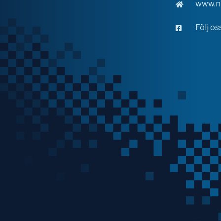
www.n
Följ o