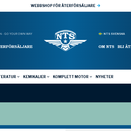
WEBBSHOP FÖR ÅTERFÖRSÄLJARE
 - GO YOUR OWN WAY
NTS SVENSKA
TERFÖRSÄLJARE
OM NTS
BLI Å
TERATUR
KEMIKALIER
KOMPLETT MOTOR
NYHETER