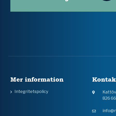
Mer information
Kontak
Integritetspolicy
Kattö
826 6
info@n