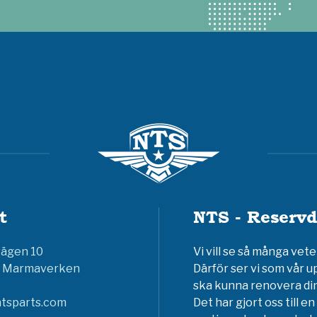
t
NTS - Reservd
vägen 10
Vi vill se så många ve
6 Marmaverken
Därför ser vi som vår u
ska kunna renovera din
tsparts.com
Det har gjort oss till 