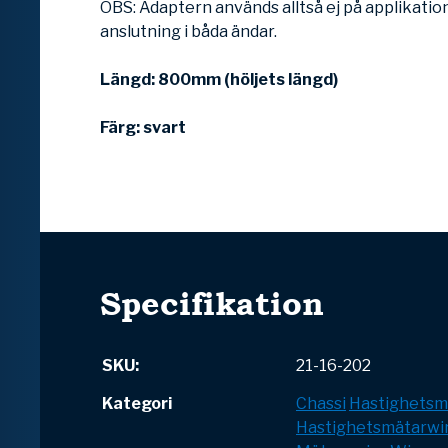
OBS: Adaptern används alltså ej på applikati
anslutning i båda ändar.
Längd: 800mm (höljets längd)
Färg: svart
Specifikation
SKU:
21-16-202
Kategori
Chassi
Hastighetsm
Hastighetsmätarwi