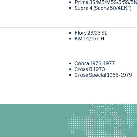
Prima 3S/M5/M5S/5/5S/5N/
Supra 4 (Sachs 50/4EKF)
Flory 23/23 SL
KM 14/15 CH
Cobra 1973-1977
Cross B 1973~
Cross Special 1966-1979