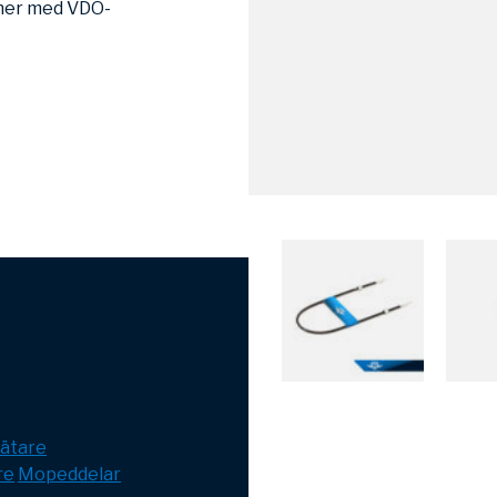
oner med VDO-
ätare
re
Mopeddelar