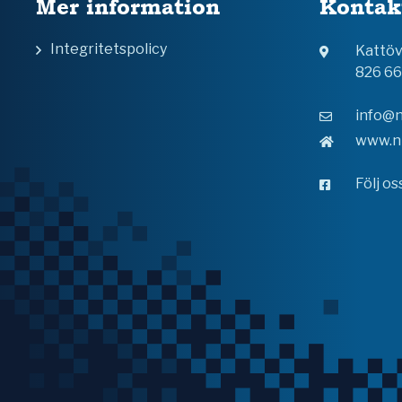
Mer information
Kontak
Integritetspolicy
Kattö
826 6
info@n
www.n
Följ o