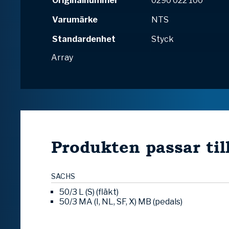
Originalnummer
0290 022 100
Varumärke
NTS
Standardenhet
Styck
Array
Produkten passar til
SACHS
50/3 L (S) (fläkt)
50/3 MA (I, NL, SF, X) MB (pedals)