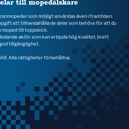
elar till mopedälskare
teranmopeder som möjligt användas även i framtiden.
ppgift att tillhandahålla de delar som behövs för att du
 moped till toppskick.
en ledande aktör som kan erbjuda hög kvalitet, brett
od tillgänglighet.
B. Alla rättigheter förbehållna.