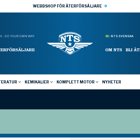
WEBBSHOP FÖR ÅTERFÖRSÄLJARE
 - GO YOUR OWN WAY
NTS SVENSKA
TERFÖRSÄLJARE
OM NTS
BLI Å
TERATUR
KEMIKALIER
KOMPLETT MOTOR
NYHETER