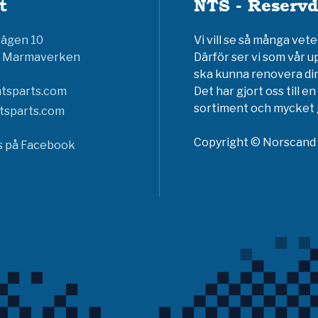
t
NTS - Reservd
vägen 10
Vi vill se så många ve
6 Marmaverken
Därför ser vi som vår u
ska kunna renovera din
tsparts.com
Det har gjort oss till 
sortiment och mycket g
tsparts.com
Copyright © Norscand A
ss på Facebook