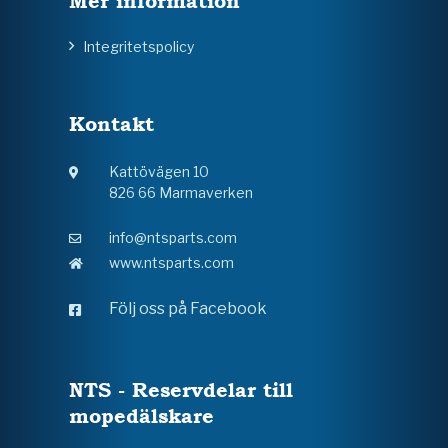
Mer information
Integritetspolicy
Kontakt
Kattövägen 10
826 66 Marmaverken
info@ntsparts.com
www.ntsparts.com
Följ oss på Facebook
NTS - Reservdelar till
mopedälskare