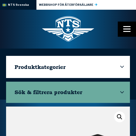
NTS Svenska
WEBBSHOP FÖR ÅTERFÖRSÄLJARE
Produktkategorier
Sök & filtrera
produkter