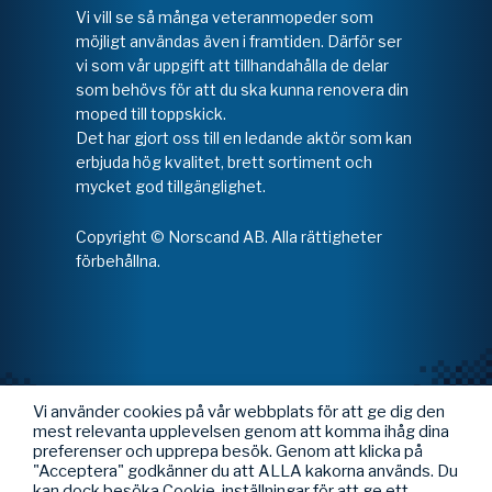
Vi vill se så många veteranmopeder som
möjligt användas även i framtiden. Därför ser
vi som vår uppgift att tillhandahålla de delar
som behövs för att du ska kunna renovera din
moped till toppskick.
Det har gjort oss till en ledande aktör som kan
erbjuda hög kvalitet, brett sortiment och
mycket god tillgänglighet.
Copyright © Norscand AB. Alla rättigheter
förbehållna.
Vi använder cookies på vår webbplats för att ge dig den
mest relevanta upplevelsen genom att komma ihåg dina
preferenser och upprepa besök. Genom att klicka på
"Acceptera" godkänner du att ALLA kakorna används. Du
kan dock besöka Cookie-inställningar för att ge ett