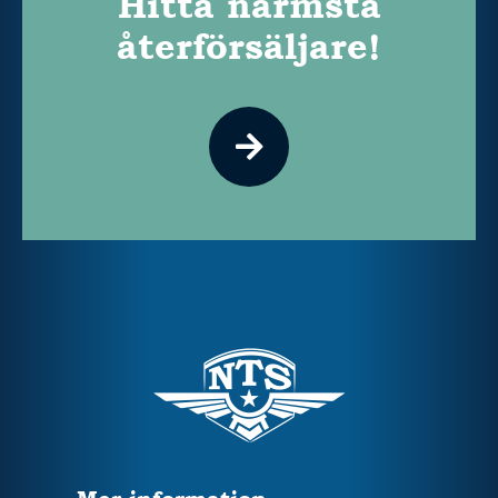
Hitta närmsta
återförsäljare!