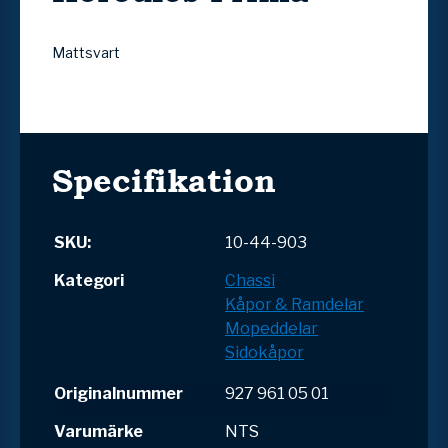
Mattsvart
Specifikation
SKU:
10-44-903
Kategori
Chassi
Kåpor & Ramdelar
Mopeddelar
Sidokåpor
Originalnummer
927 961 05 01
Varumärke
NTS