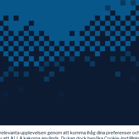
t relevanta upplevelsen genom att komma ihåg dina preferenser oc
u att ALLA kakorna används. Du kan dock besöka Cookie-inställni