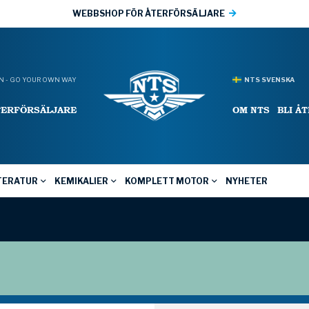
WEBBSHOP FÖR ÅTERFÖRSÄLJARE
 - GO YOUR OWN WAY
NTS SVENSKA
TERFÖRSÄLJARE
OM NTS
BLI Å
TERATUR
KEMIKALIER
KOMPLETT MOTOR
NYHETER