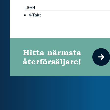
LIFAN
4-Takt
Hitta närmsta
återförsäljare!