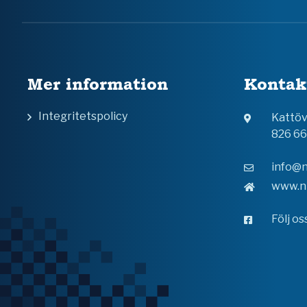
Mer information
Kontak
Integritetspolicy
Kattö
826 6
info@n
www.n
Följ o