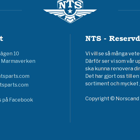
t
NTS - Reservd
vägen 10
Vi vill se så många ve
6 Marmaverken
Därför ser vi som vår u
ska kunna renovera din
tsparts.com
Det har gjort oss till 
sortiment och mycket g
tsparts.com
Copyright © Norscand A
ss på Facebook