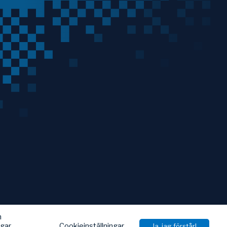
h
Cookieinställningar
ngar
Ja, jag förstår!