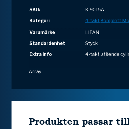
SKU:
K-9015A
Kategori
4-takt
Komplett Mo
Varumärke
LIFAN
Standardenhet
Styck
Extra info
4-takt, stående cyl
Array
Produkten passar til