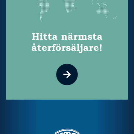
Hitta närmsta
återförsäljare!