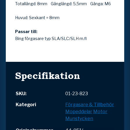
Totallängd: 8mm Gänglängd: 5,5mm Gänga: M6
Huvud: Sexkant = 8mm
Passar till:
Bing förgasare typ SLA/SLC/SLH m.fl
Specifikation
SKU:
01-23-823
Kategori
Förgasare & Tillbehör
Mopeddelar
Motor
Munstycken