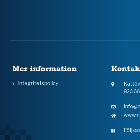
Mer information
Kontak
Integritetspolicy
Kattö
826 6
info@n
www.n
Följ o