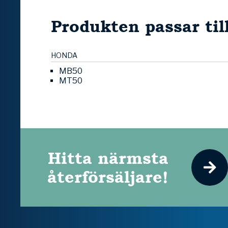
Produkten passar til
HONDA
MB50
MT50
Hitta närmsta
återförsäljare!