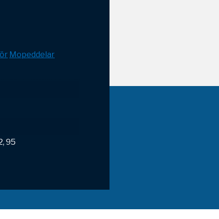
ör
Mopeddelar
2, 95