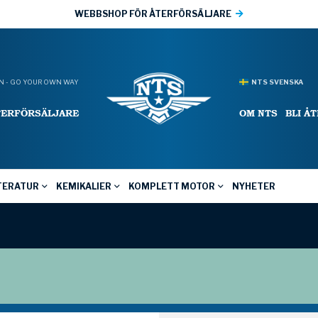
WEBBSHOP FÖR ÅTERFÖRSÄLJARE
 - GO YOUR OWN WAY
NTS SVENSKA
TERFÖRSÄLJARE
OM NTS
BLI Å
TERATUR
KEMIKALIER
KOMPLETT MOTOR
NYHETER