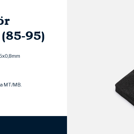
ör
 (85-95)
M5x0,8mm
da MT/MB.