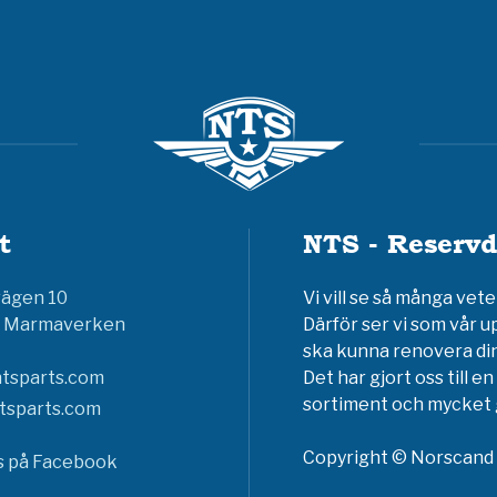
t
NTS - Reservd
vägen 10
Vi vill se så många ve
6 Marmaverken
Därför ser vi som vår u
ska kunna renovera din
tsparts.com
Det har gjort oss till 
sortiment och mycket g
tsparts.com
Copyright © Norscand A
ss på Facebook