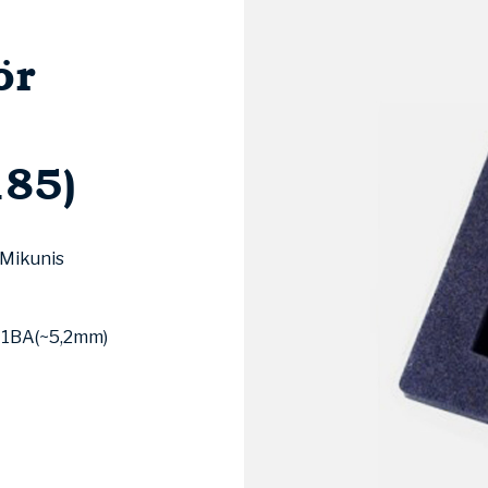
ör
85)
 Mikunis
 1BA(~5,2mm)