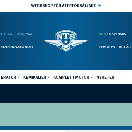
WEBBSHOP FÖR ÅTERFÖRSÄLJARE
 - GO YOUR OWN WAY
NTS SVENSKA
TERFÖRSÄLJARE
OM NTS
BLI Å
TERATUR
KEMIKALIER
KOMPLETT MOTOR
NYHETER