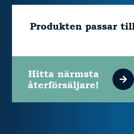
Produkten passar til
Hitta närmsta
återförsäljare!