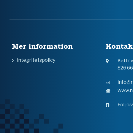
Mer information
Kontak
Integritetspolicy
Kattö
826 6
info@n
www.n
Följ o