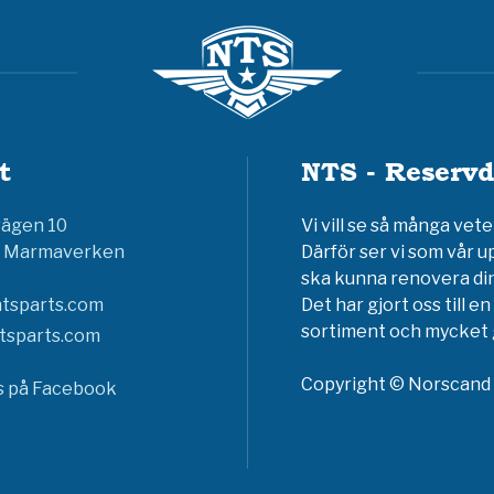
t
NTS - Reservd
vägen 10
Vi vill se så många ve
6 Marmaverken
Därför ser vi som vår u
ska kunna renovera din
tsparts.com
Det har gjort oss till 
sortiment och mycket g
tsparts.com
Copyright © Norscand A
ss på Facebook