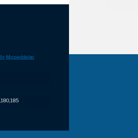
ör
Mopeddelar
,180,185