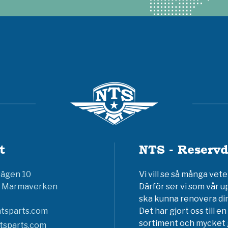
t
NTS - Reservd
vägen 10
Vi vill se så många ve
6 Marmaverken
Därför ser vi som vår u
ska kunna renovera din
tsparts.com
Det har gjort oss till 
sortiment och mycket g
tsparts.com