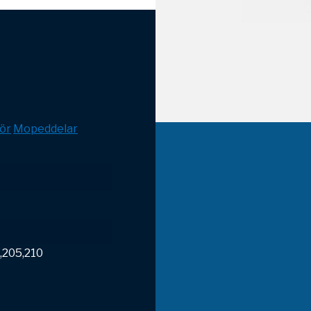
ör
Mopeddelar
,205,210