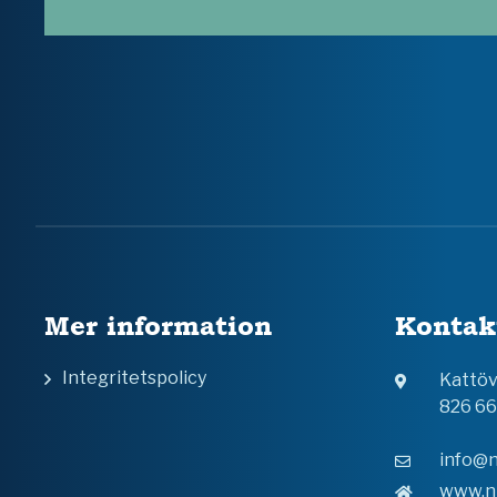
Mer information
Kontak
Integritetspolicy
Kattö
826 6
info@n
www.n