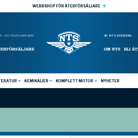
WEBBSHOP FÖR ÅTERFÖRSÄLJARE
 - GO YOUR OWN WAY
NTS SVENSKA
TERFÖRSÄLJARE
OM NTS
BLI Å
TERATUR
KEMIKALIER
KOMPLETT MOTOR
NYHETER