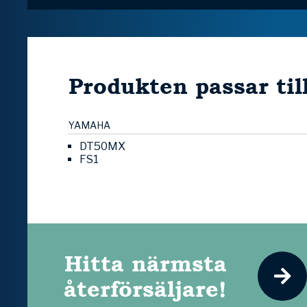
Produkten passar til
YAMAHA
DT50MX
FS1
Hitta närmsta
återförsäljare!