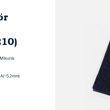
ör
10)
 Mikunis
BA(~5,2mm)