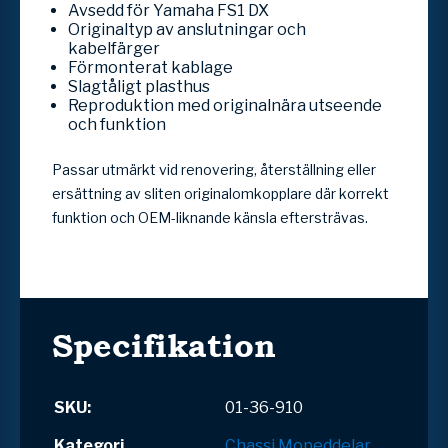
Avsedd för Yamaha FS1 DX
Originaltyp av anslutningar och
kabelfärger
Förmonterat kablage
Slagtåligt plasthus
Reproduktion med originalnära utseende
och funktion
Passar utmärkt vid renovering, återställning eller
ersättning av sliten originalomkopplare där korrekt
funktion och OEM-liknande känsla eftersträvas.
Specifikation
SKU:
01-36-910
Kategori
Chassi
Mopeddelar