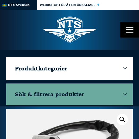
NTS Svenska
WEBBSHOP FÖR ÅTERFÖRSÄLJARE
Produktkategorier
Sök & filtrera
produkter