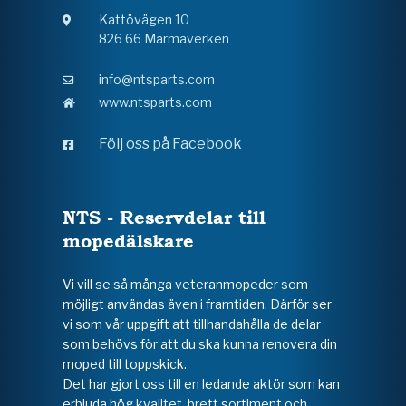
Kattövägen 10
826 66 Marmaverken
info@ntsparts.com
www.ntsparts.com
Följ oss på Facebook
NTS - Reservdelar till
mopedälskare
Vi vill se så många veteranmopeder som
möjligt användas även i framtiden. Därför ser
vi som vår uppgift att tillhandahålla de delar
som behövs för att du ska kunna renovera din
moped till toppskick.
Det har gjort oss till en ledande aktör som kan
erbjuda hög kvalitet, brett sortiment och