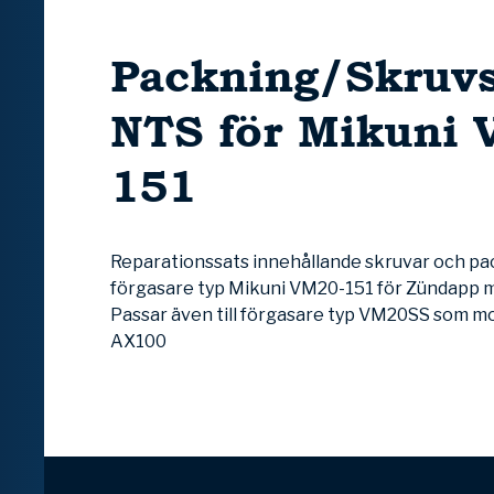
Packning/Skruvs
NTS för Mikuni 
151
Reparationssats innehållande skruvar och pac
förgasare typ Mikuni VM20-151 för Zündapp m
Passar även till förgasare typ VM20SS som m
AX100