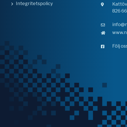
Integritetspolicy
Kattö
826 6
info@n
www.n
Följ o