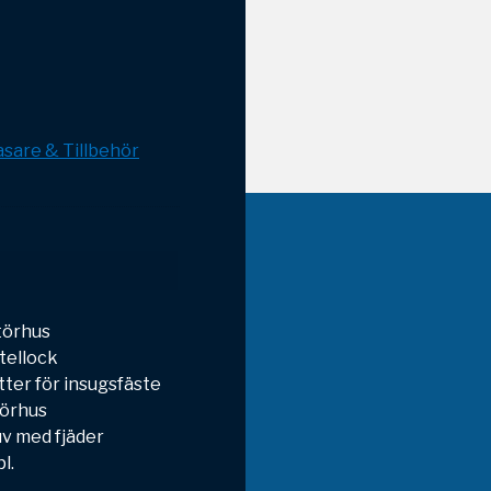
sare & Tillbehör
ttörhus
ttellock
ter för insugsfäste
törhus
v med fjäder
l.