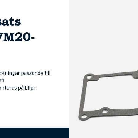
ats
VM20-
kningar passande till
fl.
onteras på Lifan