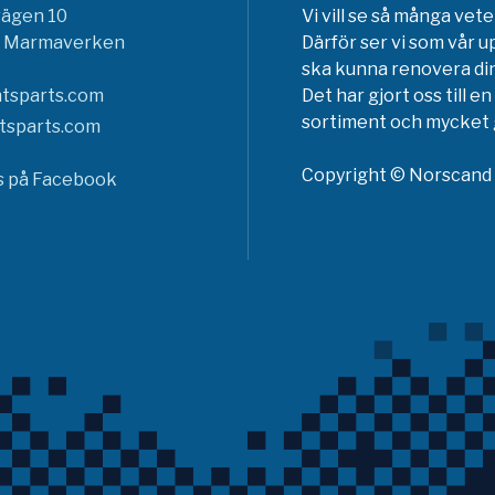
vägen 10
Vi vill se så många ve
6 Marmaverken
Därför ser vi som vår u
ska kunna renovera din
tsparts.com
Det har gjort oss till 
sortiment och mycket g
tsparts.com
Copyright © Norscand A
ss på Facebook