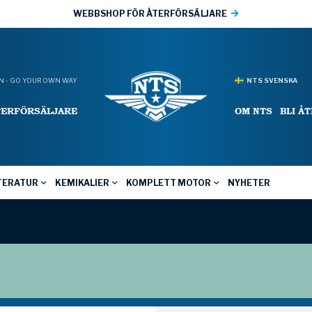
WEBBSHOP FÖR ÅTERFÖRSÄLJARE
 - GO YOUR OWN WAY
NTS SVENSKA
TERFÖRSÄLJARE
OM NTS
BLI Å
TERATUR
KEMIKALIER
KOMPLETT MOTOR
NYHETER