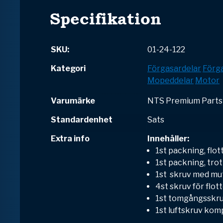
Specifikation
SKU:
01-24-122
Kategori
Förgasardelar
Förga
Mopeddelar
Motor
Varumärke
NTS Premium Parts
Standardenhet
Sats
Extra info
Innehåller:
1st packning, flo
1st packning, tro
1st skruv med mut
4st skruv för flot
1st tomgångsskru
1st luftskruv komp