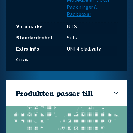
Mopeddelar
Motor
Packningar &
Packboxar
Varumärke
NTS
Standardenhet
Sats
Extra info
UNI 4 blad/sats
Array
Produkten passar till