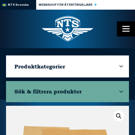
NTS Svenska
WEBBSHOP FÖR ÅTERFÖRSÄLJARE
Produktkategorier
Sök & filtrera
produkter