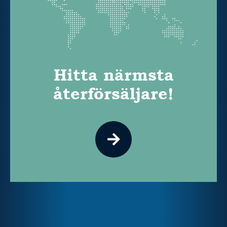
Hitta närmsta
återförsäljare!