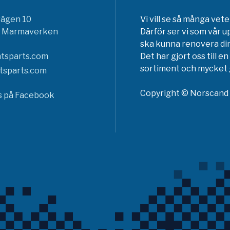
vägen 10
Vi vill se så många ve
6 Marmaverken
Därför ser vi som vår u
ska kunna renovera din
tsparts.com
Det har gjort oss till 
sortiment och mycket g
tsparts.com
Copyright © Norscand A
ss på Facebook