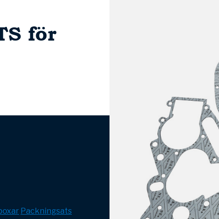
TS för
boxar
Packningsats