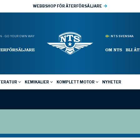
WEBBSHOP FÖR ÅTERFÖRSÄLJARE
 - GO YOUR OWN WAY
NTS SVENSKA
TERFÖRSÄLJARE
OM NTS
BLI Å
TERATUR
KEMIKALIER
KOMPLETT MOTOR
NYHETER