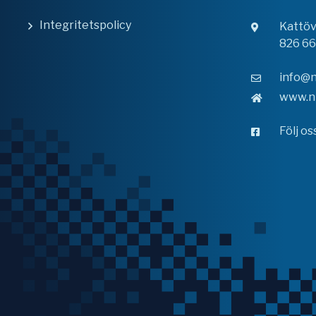
Integritetspolicy
Kattö
826 6
info@n
www.n
Följ o