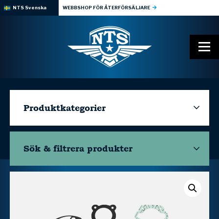
NTS Svenska
WEBBSHOP FÖR ÅTERFÖRSÄLJARE
Produktkategorier
Sök & filtrera
produkter