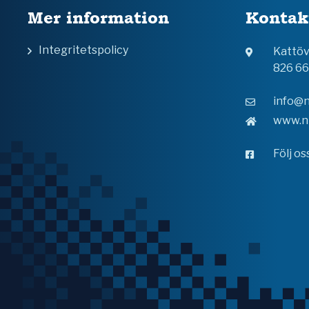
Mer information
Kontak
Integritetspolicy
Kattö
826 6
info@n
www.n
Följ o