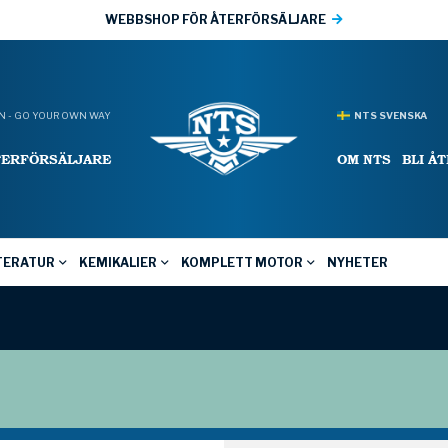
WEBBSHOP FÖR ÅTERFÖRSÄLJARE
 - GO YOUR OWN WAY
NTS SVENSKA
TERFÖRSÄLJARE
OM NTS
BLI Å
TERATUR
KEMIKALIER
KOMPLETT MOTOR
NYHETER