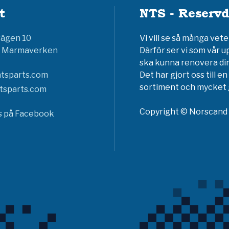
t
NTS - Reservd
vägen 10
Vi vill se så många ve
6 Marmaverken
Därför ser vi som vår u
ska kunna renovera din
tsparts.com
Det har gjort oss till 
sortiment och mycket g
tsparts.com
Copyright © Norscand A
ss på Facebook