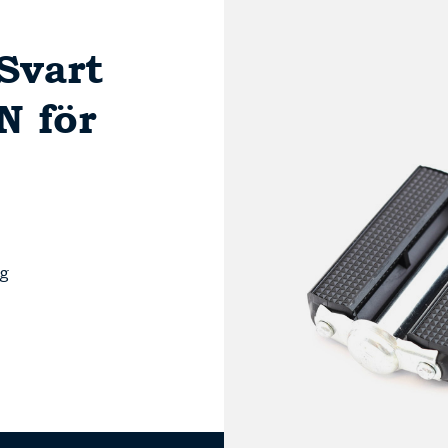
Svart
N för
ng