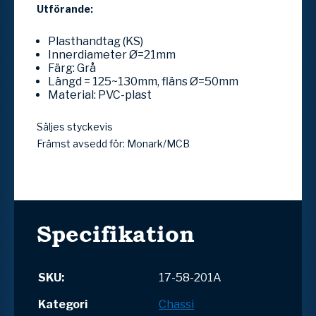
Utförande:
Plasthandtag (KS)
Innerdiameter Ø=21mm
Färg: Grå
Längd = 125~130mm, fläns Ø=50mm
Material: PVC-plast
Säljes styckevis
Främst avsedd för: Monark/MCB
Specifikation
SKU:
17-58-201A
Kategori
Chassi