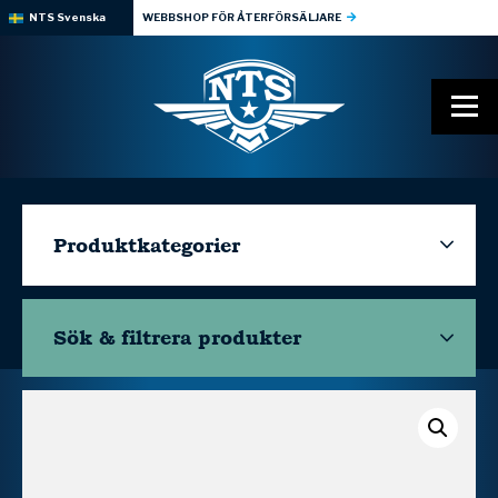
NTS Svenska
WEBBSHOP FÖR ÅTERFÖRSÄLJARE
Produktkategorier
Sök & filtrera
produkter