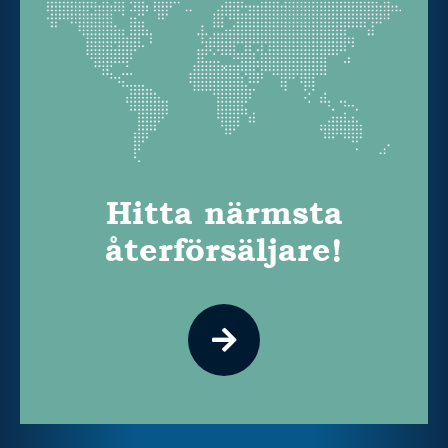
Hitta närmsta
återförsäljare!