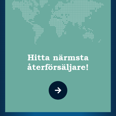
Hitta närmsta
återförsäljare!