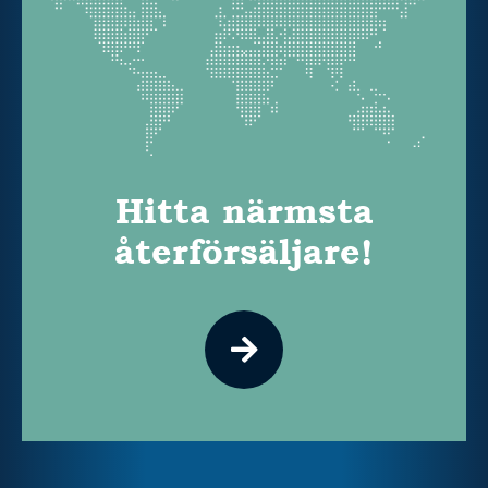
Hitta närmsta
återförsäljare!