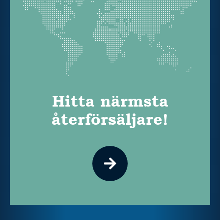
Hitta närmsta
återförsäljare!