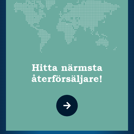
Hitta närmsta
återförsäljare!