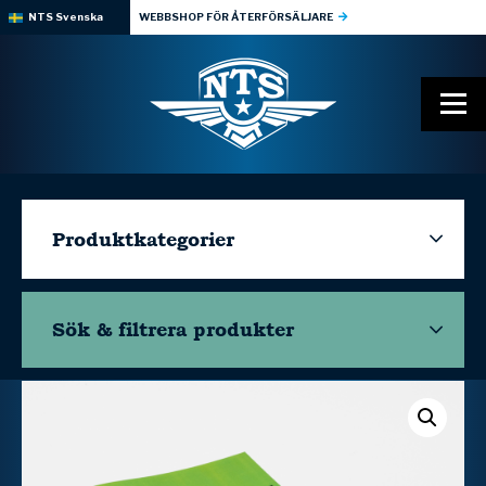
NTS Svenska
WEBBSHOP FÖR ÅTERFÖRSÄLJARE
Produktkategorier
Sök & filtrera
produkter