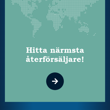
Hitta närmsta
återförsäljare!