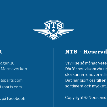
t
NTS - Reservd
vägen 10
Vi vill se så många ve
6 Marmaverken
Därför ser vi som vår u
ska kunna renovera din
tsparts.com
Det har gjort oss till 
sortiment och mycket g
tsparts.com
Copyright © Norscand A
ss på Facebook