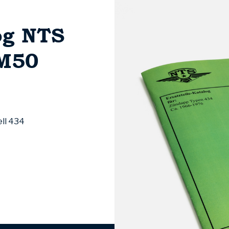
og NTS
(M50
ll 434