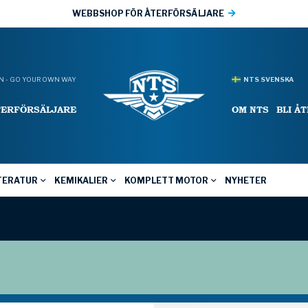
WEBBSHOP FÖR ÅTERFÖRSÄLJARE
 - GO YOUR OWN WAY
NTS SVENSKA
TERFÖRSÄLJARE
OM NTS
BLI Å
TERATUR
KEMIKALIER
KOMPLETT MOTOR
NYHETER