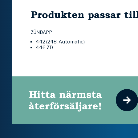
Produkten passar til
ZÜNDAPP
442 (248, Automatic)
446 ZD
Hitta närmsta
återförsäljare!