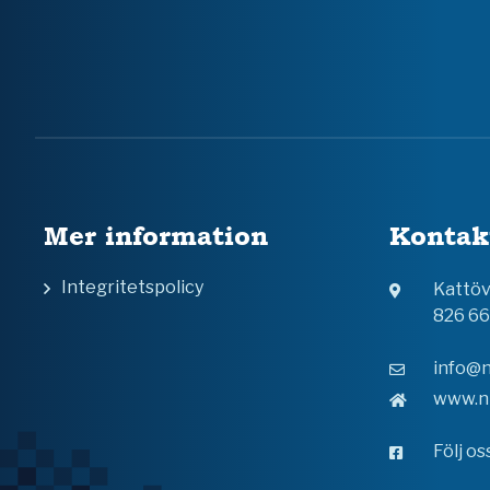
Mer information
Kontak
Integritetspolicy
Kattö
826 6
info@n
www.n
Följ o