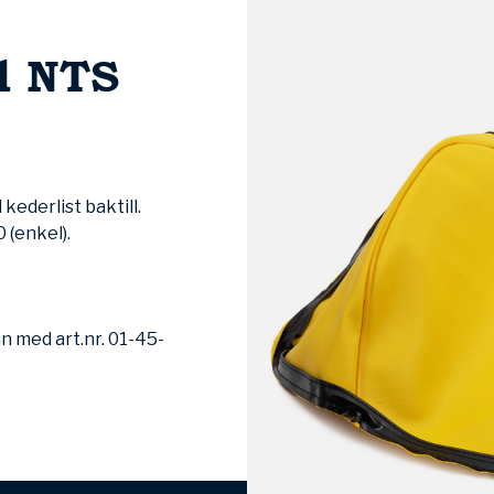
l NTS
ederlist baktill.
 (enkel).
 med art.nr. 01-45-