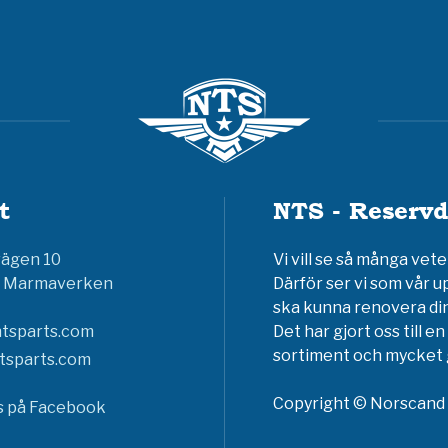
t
NTS - Reservd
vägen 10
Vi vill se så många ve
6 Marmaverken
Därför ser vi som vår u
ska kunna renovera din
tsparts.com
Det har gjort oss till 
sortiment och mycket g
tsparts.com
Copyright © Norscand A
ss på Facebook