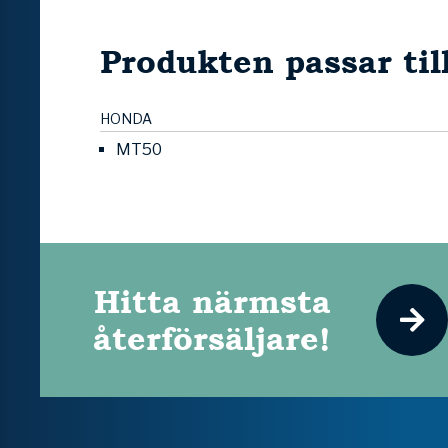
Produkten passar til
HONDA
MT50
Hitta närmsta
återförsäljare!