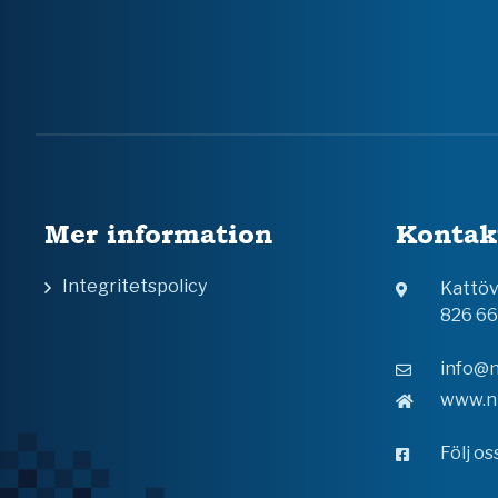
Mer information
Kontak
Integritetspolicy
Kattö
826 6
info@n
www.n
Följ o