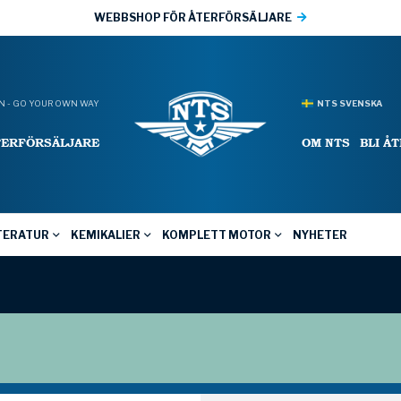
WEBBSHOP FÖR ÅTERFÖRSÄLJARE
 - GO YOUR OWN WAY
NTS SVENSKA
TERFÖRSÄLJARE
OM NTS
BLI Å
TERATUR
KEMIKALIER
KOMPLETT MOTOR
NYHETER