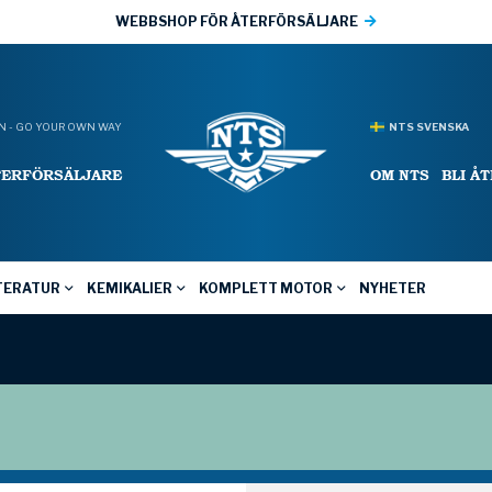
WEBBSHOP FÖR ÅTERFÖRSÄLJARE
 - GO YOUR OWN WAY
NTS SVENSKA
TERFÖRSÄLJARE
OM NTS
BLI Å
TERATUR
KEMIKALIER
KOMPLETT MOTOR
NYHETER