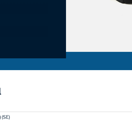
l
 (SE)