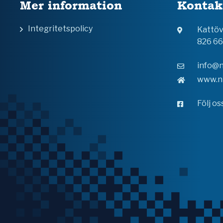
Mer information
Kontak
Integritetspolicy
Kattö
826 6
info@n
www.n
Följ o