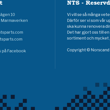
t
NTS - Reservd
vägen 10
Vi vill se så många ve
6 Marmaverken
Därför ser vi som vår u
ska kunna renovera din
tsparts.com
Det har gjort oss till 
sortiment och mycket g
tsparts.com
Copyright © Norscand A
ss på Facebook