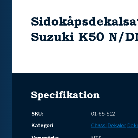
Sidokåpsdekalsa
Suzuki K50 N/D
Specifikation
SKU:
01-65-512
Kategori
Chassi
Dekaler
Deka