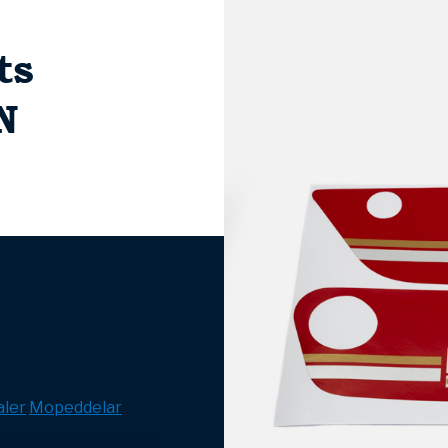
ts
N
ler
Mopeddelar