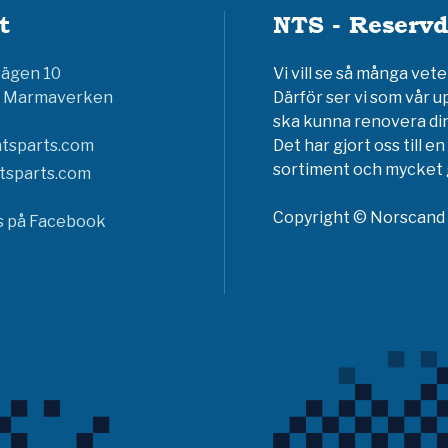
t
NTS - Reservd
vägen 10
Vi vill se så många ve
6 Marmaverken
Därför ser vi som vår u
ska kunna renovera din
tsparts.com
Det har gjort oss till 
sortiment och mycket g
tsparts.com
Copyright © Norscand A
ss på Facebook