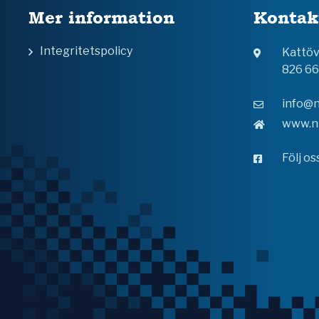
Mer information
Kontak
Integritetspolicy
Kattö
826 6
info@n
www.n
Följ o