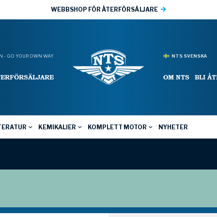
WEBBSHOP FÖR ÅTERFÖRSÄLJARE
 - GO YOUR OWN WAY
NTS SVENSKA
TERFÖRSÄLJARE
OM NTS
BLI Å
TERATUR
KEMIKALIER
KOMPLETT MOTOR
NYHETER