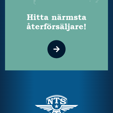
Hitta närmsta
återförsäljare!