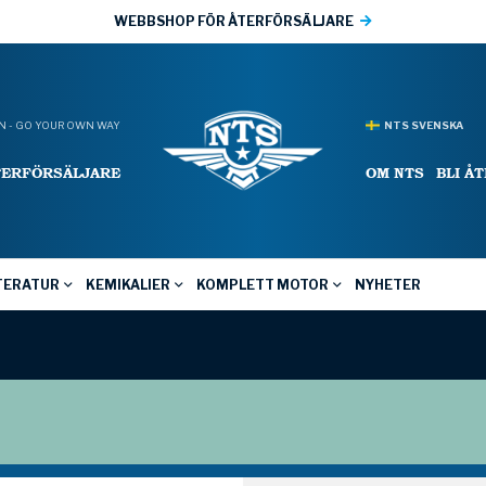
WEBBSHOP FÖR ÅTERFÖRSÄLJARE
 - GO YOUR OWN WAY
NTS SVENSKA
TERFÖRSÄLJARE
OM NTS
BLI Å
TERATUR
KEMIKALIER
KOMPLETT MOTOR
NYHETER