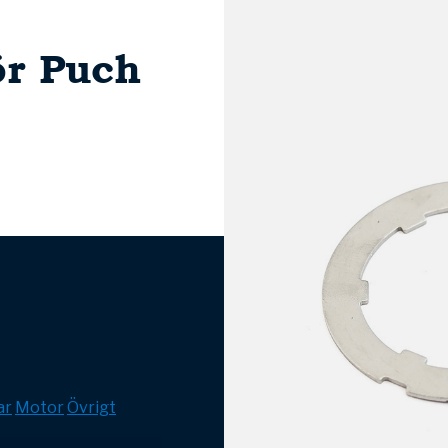
ör Puch
ar
Motor
Övrigt