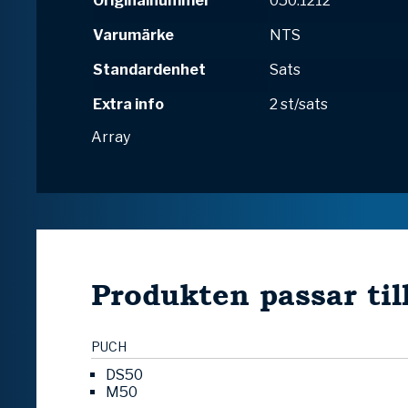
Originalnummer
050.1212
Varumärke
NTS
Standardenhet
Sats
Extra info
2 st/sats
Array
Produkten passar til
PUCH
DS50
M50