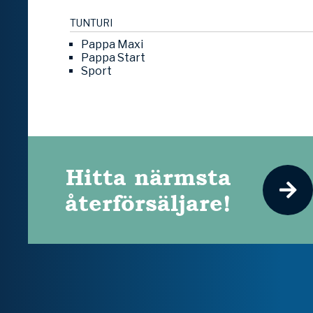
TUNTURI
Pappa Maxi
Pappa Start
Sport
Hitta närmsta
återförsäljare!