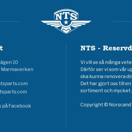
t
NTS - Reservd
vägen 10
Vi vill se så många ve
6 Marmaverken
Därför ser vi som vår u
ska kunna renovera din
tsparts.com
Det har gjort oss till 
sortiment och mycket g
tsparts.com
Copyright © Norscand A
ss på Facebook