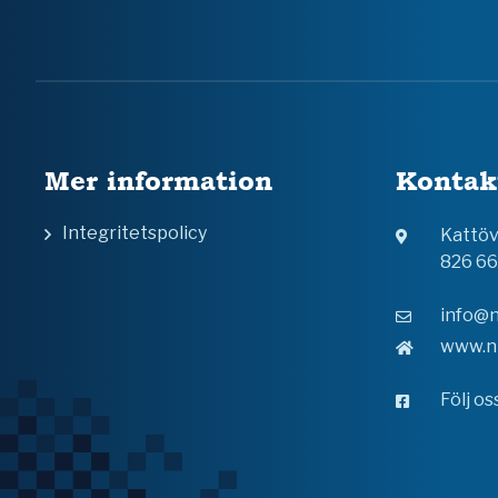
Mer information
Kontak
Integritetspolicy
Kattö
826 6
info@n
www.n
Följ o