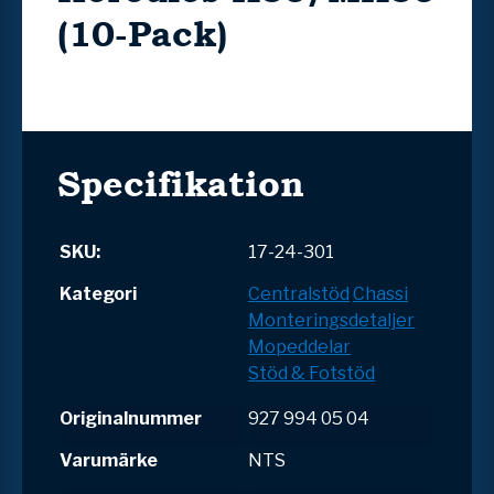
(10-Pack)
Specifikation
SKU:
17-24-301
Kategori
Centralstöd
Chassi
Monteringsdetaljer
Mopeddelar
Stöd & Fotstöd
Originalnummer
927 994 05 04
Varumärke
NTS