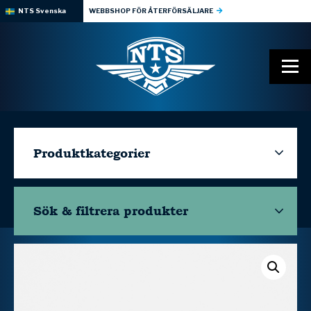
NTS Svenska
WEBBSHOP FÖR ÅTERFÖRSÄLJARE
Produktkategorier
Sök & filtrera
produkter