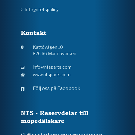
Integritetspolicy
Kontakt
Kattövägen 10
826 66 Marmaverken
info@ntsparts.com
www.ntsparts.com
Följ oss på Facebook
NTS - Reservdelar till
mopedälskare