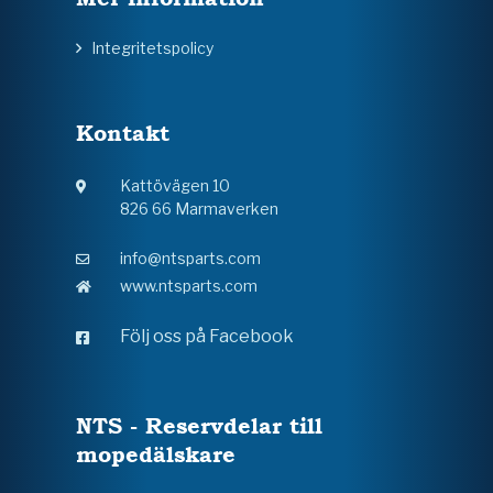
Integritetspolicy
Kontakt
Kattövägen 10
826 66 Marmaverken
info@ntsparts.com
www.ntsparts.com
Följ oss på Facebook
NTS - Reservdelar till
mopedälskare