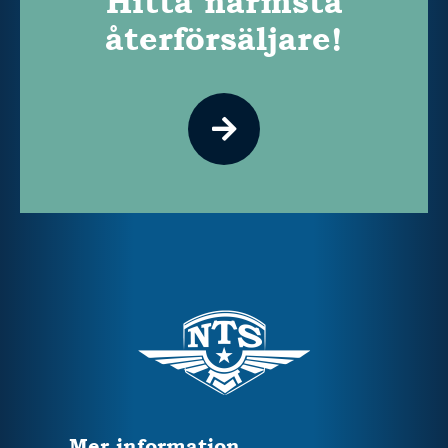
Hitta närmsta
återförsäljare!
Mer information