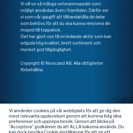
Vi vill se så många veteranmopeder som
möjligt användas även i framtiden. Därför ser
vi som vår uppgift att tillhandahålla de delar
som behövs för att du ska kunna renovera din
moped till toppskick.
Det har gjort oss till en ledande aktör som kan
erbjuda hög kvalitet, brett sortiment och
mycket god tillgänglighet.
Copyright © Norscand AB. Alla rättigheter
förbehållna.
Vi använder cookies på vår webbplats för att ge dig den
mest relevanta upplevelsen genom att komma ihåg dina
preferenser och upprepa besök. Genom att klicka på
"Acceptera" godkänner du att ALLA kakorna används. Du
kan dock besöka Cookie-inställningar för att ge ett