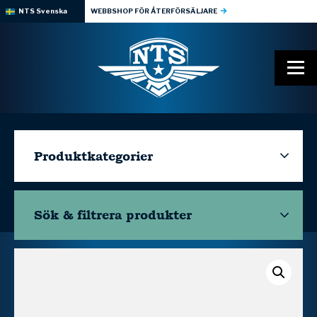
NTS Svenska
WEBBSHOP FÖR ÅTERFÖRSÄLJARE
Produktkategorier
Sök & filtrera
produkter