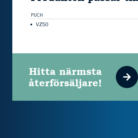
PUCH
VZ50
Hitta närmsta
återförsäljare!