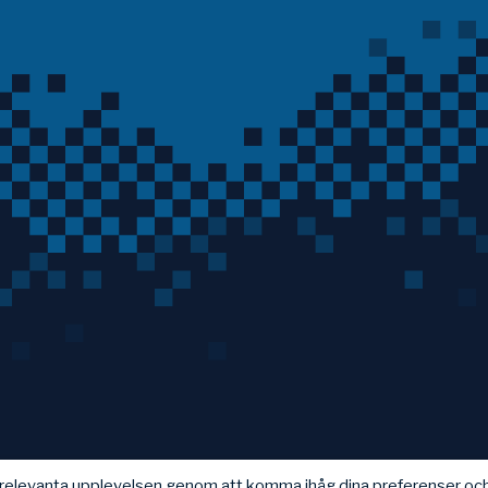
t relevanta upplevelsen genom att komma ihåg dina preferenser oc