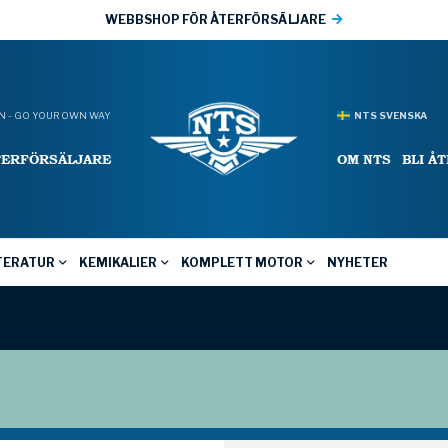
WEBBSHOP FÖR ÅTERFÖRSÄLJARE
 - GO YOUR OWN WAY
NTS SVENSKA
TERFÖRSÄLJARE
OM NTS
BLI Å
TERATUR
KEMIKALIER
KOMPLETT MOTOR
NYHETER