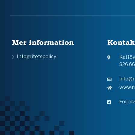
Mer information
Kontak
Integritetspolicy
Kattö
826 6
info@n
www.n
Följ o