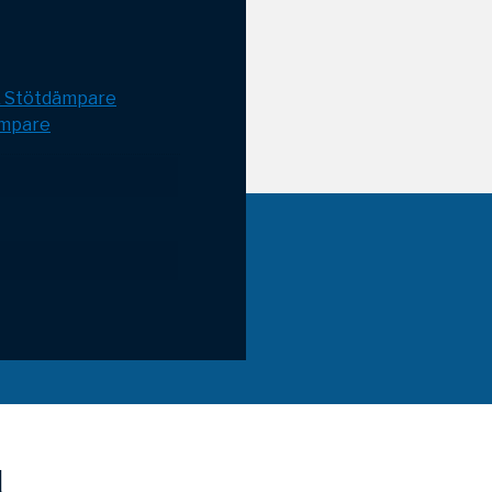
& Stötdämpare
mpare
l