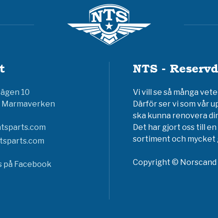
t
NTS - Reservd
vägen 10
Vi vill se så många ve
6 Marmaverken
Därför ser vi som vår u
ska kunna renovera din
tsparts.com
Det har gjort oss till 
sortiment och mycket g
tsparts.com
Copyright © Norscand A
ss på Facebook