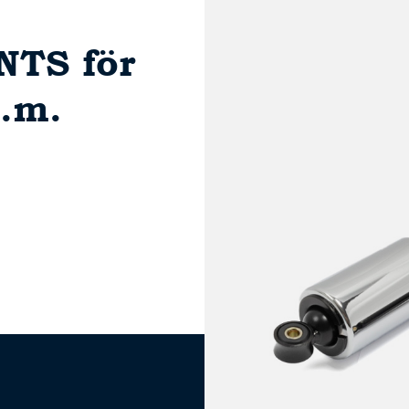
NTS för
o.m.