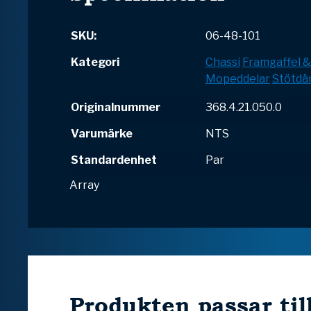
SKU:
06-48-101
Kategori
Chassi
Framgaffel 
Mopeddelar
Stötdä
Originalnummer
368.4.21.050.0
Varumärke
NTS
Standardenhet
Par
Array
Produkten passar til