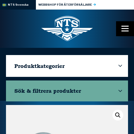
NTS Svenska
WEBBSHOP FÖR ÅTERFÖRSÄLJARE
Produktkategorier
Sök & filtrera
produkter