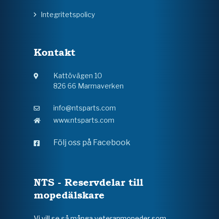
Integritetspolicy
Kontakt
Kattövägen 10
826 66 Marmaverken
info@ntsparts.com
www.ntsparts.com
Följ oss på Facebook
NTS - Reservdelar till
mopedälskare
Vi vill se så många veteranmopeder som