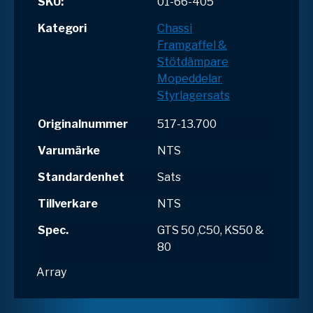
SKU:
01-66-405
Kategori
Chassi
Framgaffel &
Stötdämpare
Mopeddelar
Styrlagersats
Originalnummer
517-13.700
Varumärke
NTS
Standardenhet
Sats
Tillverkare
NTS
Spec.
GTS 50 ,C50, KS50 &
80
Array