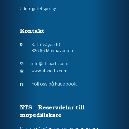
Integritetspolicy
Kontakt
Kattövägen 10
826 66 Marmaverken
info@ntsparts.com
www.ntsparts.com
Följ oss på Facebook
NTS - Reservdelar till
mopedälskare
Vi vill se så många veteranmopeder som