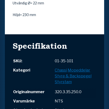
Utvändig Ø= 22 mm
Höjd= 230 mm
Specifikation
SKU:
01-35-101
Kategori
Chassi
Mopeddelar
Styre & Backspegel
Styrstam
Originalnummer
320.3.35.250.0
Varumärke
NTS