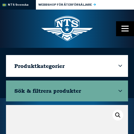
NTS Svenska
WEBBSHOP FÖR ÅTERFÖRSÄLJARE
Produktkategorier
Sök & filtrera
produkter