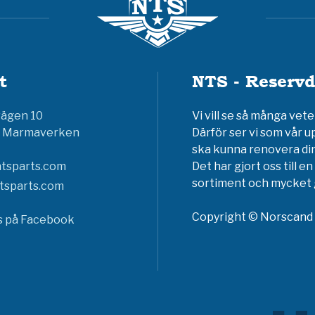
t
NTS - Reservd
vägen 10
Vi vill se så många ve
6 Marmaverken
Därför ser vi som vår u
ska kunna renovera din
tsparts.com
Det har gjort oss till 
sortiment och mycket g
tsparts.com
Copyright © Norscand A
ss på Facebook