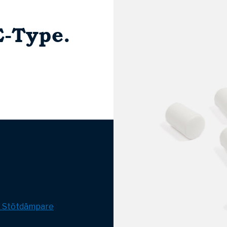
-Type.
& Stötdämpare