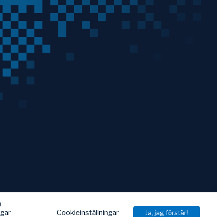
h
Cookieinställningar
ngar
Ja, jag förstår!