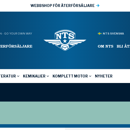
WEBBSHOP FÖR ÅTERFÖRSÄLJARE
 - GO YOUR OWN WAY
NTS SVENSKA
TERFÖRSÄLJARE
OM NTS
BLI Å
TERATUR
KEMIKALIER
KOMPLETT MOTOR
NYHETER