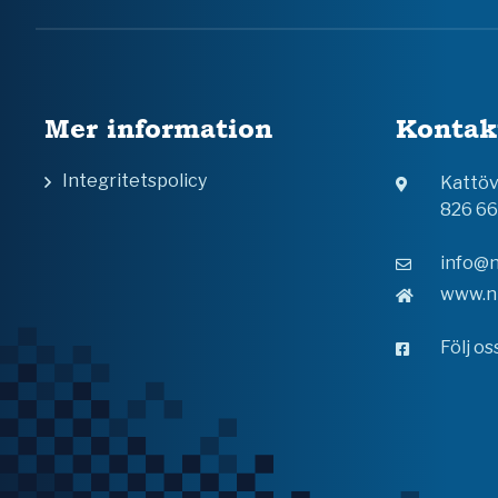
Mer information
Kontak
Integritetspolicy
Kattö
826 6
info@n
www.n
Följ o