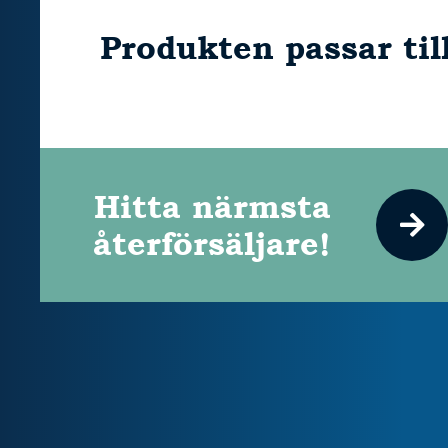
Produkten passar til
Hitta närmsta
återförsäljare!