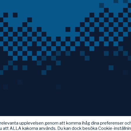
t relevanta upplevelsen genom att komma ihåg dina preferenser oc
u att ALLA kakorna används. Du kan dock besöka Cookie-inställni