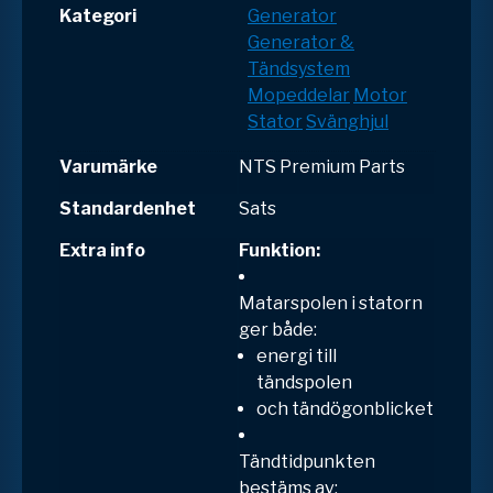
Kategori
Generator
Generator &
Tändsystem
Mopeddelar
Motor
Stator
Svänghjul
Varumärke
NTS Premium Parts
Standardenhet
Sats
Extra info
Funktion:
Matarspolen
i statorn
ger både:
energi till
tändspolen
och
tändögonblicket
Tändtidpunkten
bestäms av: