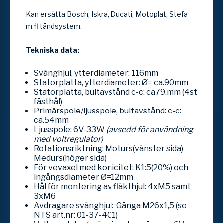
Kan ersätta Bosch, Iskra, Ducati, Motoplat, Stefa
m.fl tändsystem.
Tekniska data:
Svänghjul, ytterdiameter: 116mm
Statorplatta, ytterdiameter: Ø= ca.90mm
Statorplatta, bultavstånd c-c: ca79.mm (4st
fästhål)
Primärspole/ljusspole, bultavstånd: c-c:
ca.54mm
Ljusspole: 6V-33W
(avsedd för användning
med voltregulator)
Rotationsriktning: Moturs(vänster sida)
Medurs(höger sida)
För vevaxel med konicitet: K1:5(20%) och
ingångsdiameter Ø=12mm
Hål för montering av fläkthjul: 4xM5 samt
3xM6
Avdragare svänghjul: Gänga M26x1,5 (se
NTS art.nr: 01-37-401)