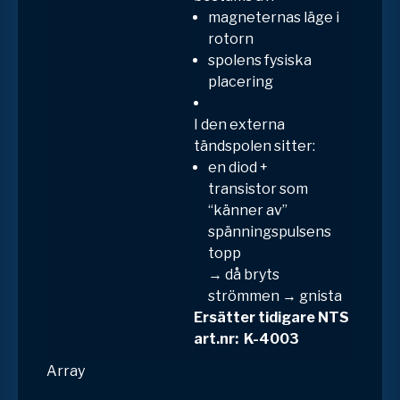
magneternas läge i
rotorn
spolens fysiska
placering
I den
externa
tändspolen
sitter:
en
diod +
transistor
som
“känner av”
spänningspulsens
topp
→ då bryts
strömmen → gnista
Ersätter tidigare NTS
art.nr: K-4003
Array