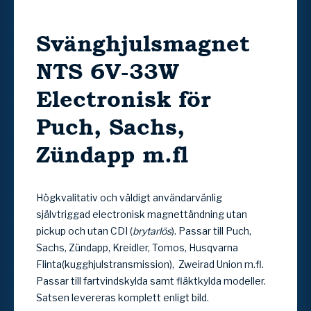
Svänghjulsmagnet
NTS 6V-33W
Electronisk för
Puch, Sachs,
Zündapp m.fl
Högkvalitativ och väldigt användarvänlig
självtriggad electronisk magnettändning utan
pickup och utan CDI (
brytarlös
). Passar till Puch,
Sachs, Zündapp, Kreidler, Tomos, Husqvarna
Flinta(kugghjulstransmission), Zweirad Union m.fl.
Passar till fartvindskylda samt fläktkylda modeller.
Satsen levereras komplett enligt bild.