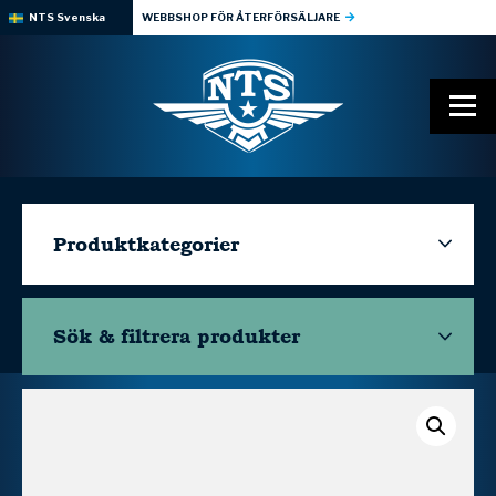
NTS Svenska
WEBBSHOP FÖR ÅTERFÖRSÄLJARE
Produktkategorier
Sök & filtrera
produkter