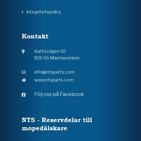
Integritetspolicy
Kontakt
Kattövägen 10
826 66 Marmaverken
info@ntsparts.com
www.ntsparts.com
Följ oss på Facebook
NTS - Reservdelar till
mopedälskare