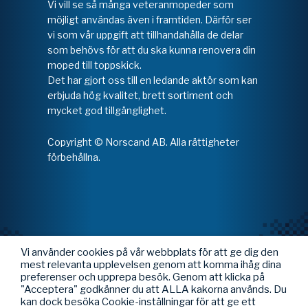
Vi vill se så många veteranmopeder som
möjligt användas även i framtiden. Därför ser
vi som vår uppgift att tillhandahålla de delar
som behövs för att du ska kunna renovera din
moped till toppskick.
Det har gjort oss till en ledande aktör som kan
erbjuda hög kvalitet, brett sortiment och
mycket god tillgänglighet.
Copyright © Norscand AB. Alla rättigheter
förbehållna.
Vi använder cookies på vår webbplats för att ge dig den
mest relevanta upplevelsen genom att komma ihåg dina
preferenser och upprepa besök. Genom att klicka på
"Acceptera" godkänner du att ALLA kakorna används. Du
kan dock besöka Cookie-inställningar för att ge ett