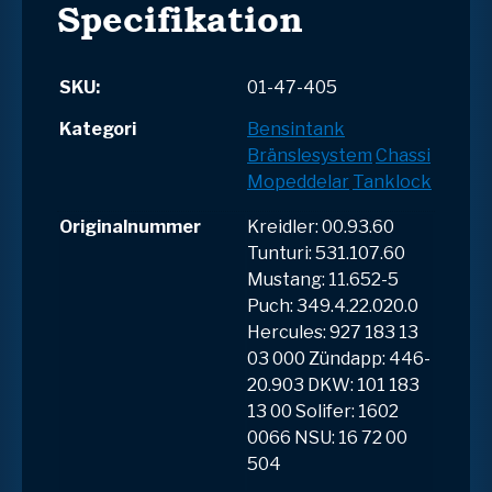
Specifikation
SKU:
01-47-405
Kategori
Bensintank
Bränslesystem
Chassi
Mopeddelar
Tanklock
Originalnummer
Kreidler: 00.93.60
Tunturi: 531.107.60
Mustang: 11.652-5
Puch: 349.4.22.020.0
Hercules: 927 183 13
03 000 Zündapp: 446-
20.903 DKW: 101 183
13 00 Solifer: 1602
0066 NSU: 16 72 00
504