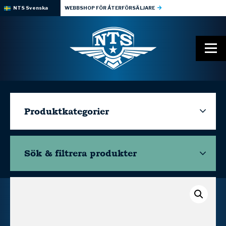
NTS Svenska
WEBBSHOP FÖR ÅTERFÖRSÄLJARE
Produktkategorier
Sök & filtrera
produkter