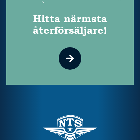
Hitta närmsta
återförsäljare!