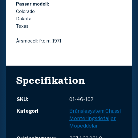
Passar modell:
Colorado
Dakota
Texas
Årsmodell: fr.o.m. 1971
Specifikation
SKU:
01-46-102
Kategori
Bränslesystem
Chassi
Monteringsdetaljer
Mopeddelar