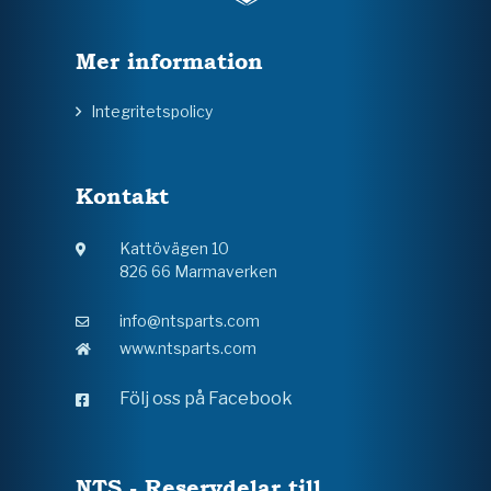
Mer information
Integritetspolicy
Kontakt
Kattövägen 10
826 66 Marmaverken
info@ntsparts.com
www.ntsparts.com
Följ oss på Facebook
NTS - Reservdelar till